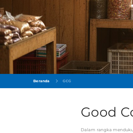
Beranda
GCG
Good C
Dalam rangka mendukung