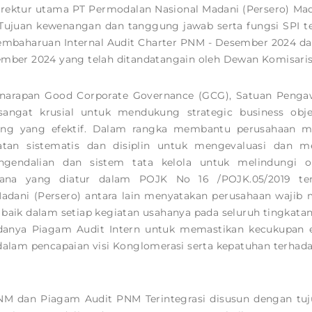
irektur utama PT Permodalan Nasional Madani (Persero)
Mad
. Tujuan kewenangan dan tanggung jawab serta fungsi SPI tel
mbaharuan Internal Audit Charter PNM - Desember 2024 dan
ember 2024 yang telah ditandatangain oleh Dewan Komisaris
enarapan Good Corporate Governance (GCG), Satuan Penga
angat krusial untuk mendukung strategic business obje
ting yang efektif. Dalam rangka membantu perusahaan me
an sistematis dan disiplin untuk mengevaluasi dan men
ngendalian dan sistem tata kelola untuk melindungi or
mana yang diatur dalam POJK No 16 /POJK.05/2019 t
dani (Persero) antara lain menyatakan perusahaan wajib m
baik dalam setiap kegiatan usahanya pada seluruh tingkatan
danya Piagam Audit Intern untuk memastikan kecukupan ef
dalam pencapaian visi Konglomerasi serta kepatuhan terhada
NM dan Piagam Audit PNM Terintegrasi disusun dengan t