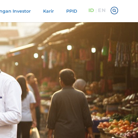
ID
EN
|
gan Investor
Karir
PPID