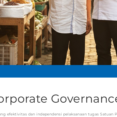
orporate Governanc
 efektivitas dan independensi pelaksanaan tugas Satuan P