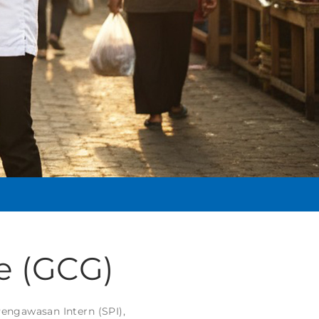
e (GCG)
engawasan Intern (SPI),