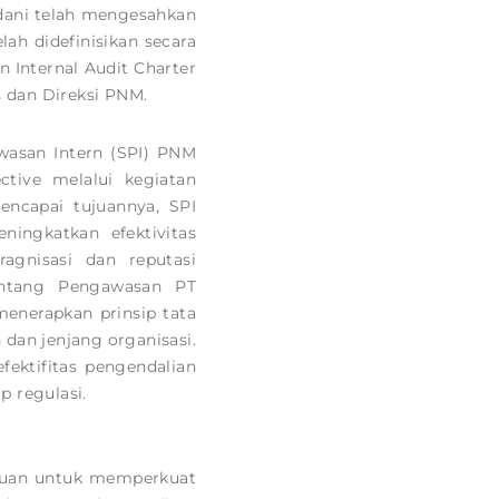
ani telah mengesahkan
ah didefinisikan secara
 Internal Audit Charter
 dan Direksi PNM.
wasan Intern (SPI) PNM
ctive melalui kegiatan
ncapai tujuannya, SPI
ingkatkan efektivitas
agnisasi dan reputasi
entang Pengawasan PT
enerapkan prinsip tata
 dan jenjang organisasi.
ektifitas pengendalian
p regulasi.
ujuan untuk memperkuat