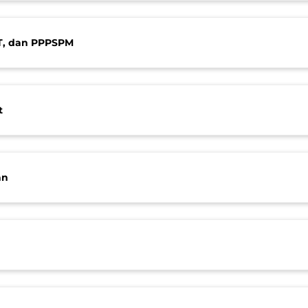
T, dan PPPSPM
t
an