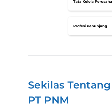
Tata Kelola Perusah
Profesi Penunjang
mi
Tentang Kami
Sekilas Tentang
PT PNM