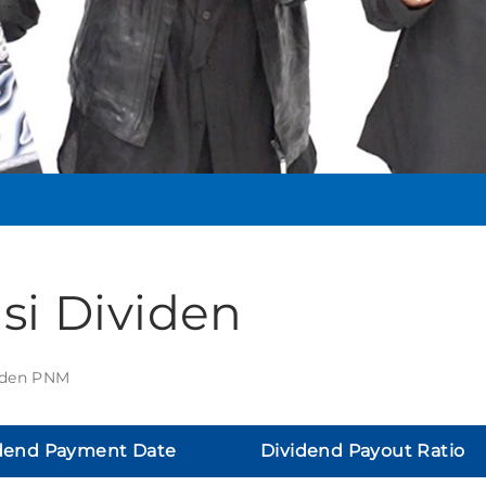
si Dividen
iden PNM
dend Payment Date
Dividend Payout Ratio