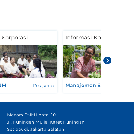
 Korporasi
Informasi Korporasi
PNM
Manajemen Sekarang
Pelajari
Pela
Menara PNM Lantai 10
Jl. Kuningan Mulia, Karet Kuningan
Setiabudi, Jakarta Selatan