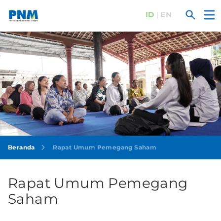
ID
|
EN
Ope
Search
Beranda
Rapat Umum Pemegang Saham
Rapat Umum Pemegang
Saham