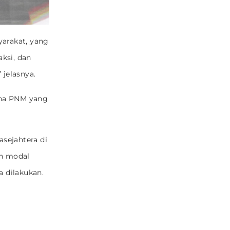
yarakat, yang
ksi, dan
 jelasnya.
ana PNM yang
ejahtera di
an modal
a dilakukan.