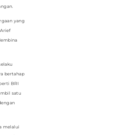
angan.
argaan yang
Arief
Membina
selaku
ra bertahap
perti BRI
mbil satu
 dengan
a melalui