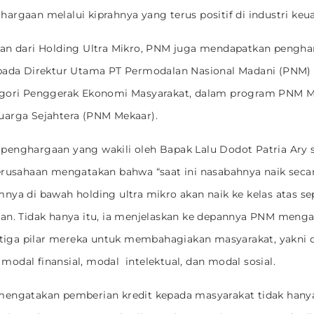
argaan melalui kiprahnya yang terus positif di industri keu
ian dari Holding Ultra Mikro, PNM juga mendapatkan pengh
pada Direktur Utama PT Permodalan Nasional Madani (PNM) 
egori Penggerak Ekonomi Masyarakat, dalam program PNM 
uarga Sejahtera (PNM Mekaar).
enghargaan yang wakili oleh Bapak Lalu Dodot Patria Ary 
erusahaan mengatakan bahwa “saat ini nasabahnya naik seca
nya di bawah holding ultra mikro akan naik ke kelas atas se
an. Tidak hanya itu, ia menjelaskan ke depannya PNM menga
i tiga pilar mereka untuk membahagiakan masyarakat, yakni
odal finansial, modal intelektual, dan modal sosial.
mengatakan pemberian kredit kepada masyarakat tidak hany