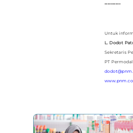
**********
Untuk inform
L. Dodot Pat
Sekretaris P
PT Permodal
dodot@pnm.
www.pnm.co.