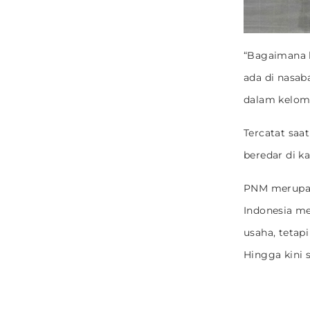
“Bagaimana k
ada di nasab
dalam kelomp
Tercatat saa
beredar di k
PNM merupak
Indonesia me
usaha, tetap
Hingga kini 