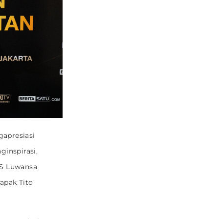
apresiasi
inspirasi,
JS Luwansa
apak Tito