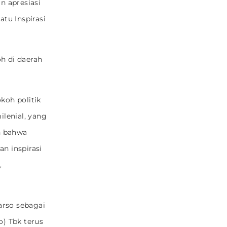
n apresiasi
tu Inspirasi
h di daerah
koh politik
lenial, yang
n bahwa
n inspirasi
,
arso sebagai
o) Tbk terus