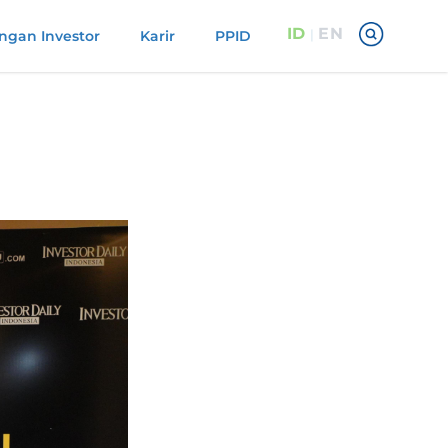
ID
EN
|
gan Investor
Karir
PPID