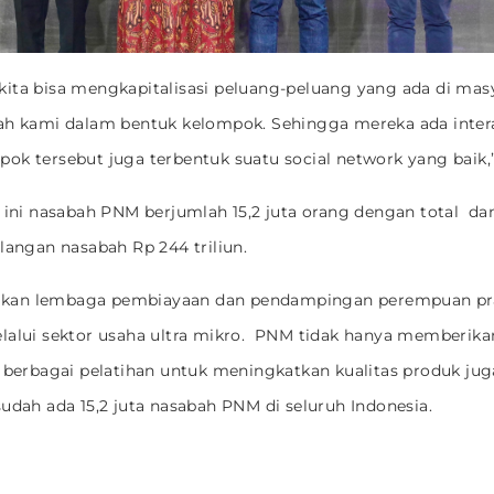
ita bisa mengkapitalisasi peluang-peluang yang ada di mas
ah kami dalam bentuk kelompok. Sehingga mereka ada intera
ok tersebut juga terbentuk suatu social network yang baik,”
t ini nasabah PNM berjumlah 15,2 juta orang dengan total d
alangan nasabah Rp 244 triliun.
an lembaga pembiayaan dan pendampingan perempuan pras
lalui sektor usaha ultra mikro. PNM tidak hanya memberik
i berbagai pelatihan untuk meningkatkan kualitas produk jug
sudah ada 15,2 juta nasabah PNM di seluruh Indonesia.