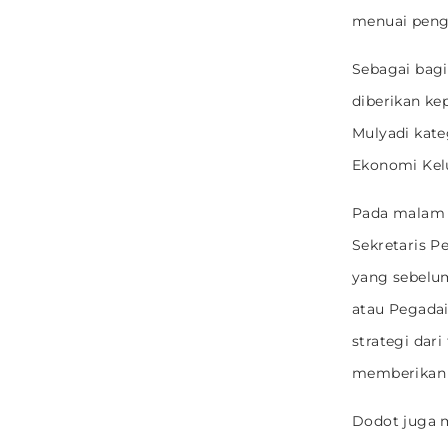
menuai pengh
Sebagai bag
diberikan ke
Mulyadi kat
Ekonomi Kel
Pada malam p
Sekretaris P
yang sebelum
atau Pegadai
strategi dar
memberikan m
Dodot juga 