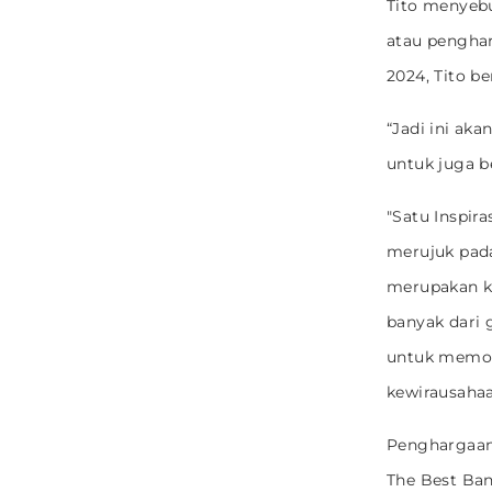
Tito menyeb
atau penghar
2024, Tito b
“Jadi ini ak
untuk juga b
"Satu Inspir
merujuk pada
merupakan k
banyak dari 
untuk memoti
kewirausahaa
Penghargaan 
The Best Ban