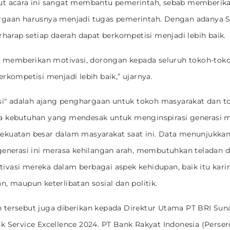
ut acara ini sangat membantu pemerintah, sebab memberika
gaan harusnya menjadi tugas pemerintah. Dengan adanya Sa
erharap setiap daerah dapat berkompetisi menjadi lebih baik.
an memberikan motivasi, dorongan kepada seluruh tokoh-toko
erkompetisi menjadi lebih baik,” ujarnya.
asi" adalah ajang penghargaan untuk tokoh masyarakat dan to
 kebutuhan yang mendesak untuk menginspirasi generasi mi
ekuatan besar dalam masyarakat saat ini. Data menunjukka
generasi ini merasa kehilangan arah, membutuhkan teladan da
vasi mereka dalam berbagai aspek kehidupan, baik itu karir
n, maupun keterlibatan sosial dan politik.
tersebut juga diberikan kepada Direktur Utama PT BRI Sun
k Service Excellence 2024. PT Bank Rakyat Indonesia (Perser